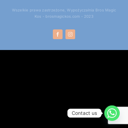
Wszelkie prawa zastrzeżone, Wypożyczalnia Bros Magic
030 695 630 5451
Kos - brosmagickos.com - 2023
Polski
▼
Facebook
Instagram
Contact us