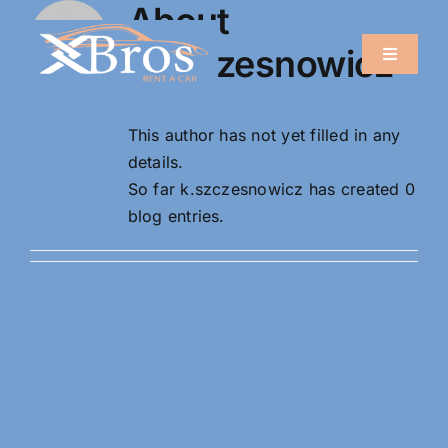
About
Skip
to
k.szczesnowicz
Toggle
content
Navigati
Kalimera
This author has not yet filled in any
details.
Oferta
So far k.szczesnowicz has created 0
blog entries.
FAQ
Opinie
Galeria
Rezerwacja